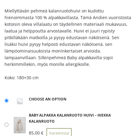
Miellyttävän pehmeä kalanruotohuivi on kudottu
hienoimmasta 100 % alpakkavillasta.
Tämä Andien vuoristosta
kotoisin oleva villalaatu on täydellinen materiaali mukavuus,
laatua ja helppoutta arvostavalle.
Huivi ei juuri rypisty
pitkilläkään matkoilla ja pysyy edustavan näköisenä.
Sen
lisäksi huivi pysyy helposti edustavan näköisenä, sen
lämpöominaisuuksista moninkertaiset arvioida.
lampaanvillaan.
Silkinpehmeä Baby alpakkavilla sopii
herkimmillekin, myös monille allergikoille.
Koko: 180×30 cm
CHOOSE AN OPTION
BABY ALPAKKA KALANRUOTO HUIVI – HIEKKA
KALANRUOTO
85,00
€
Varastossa