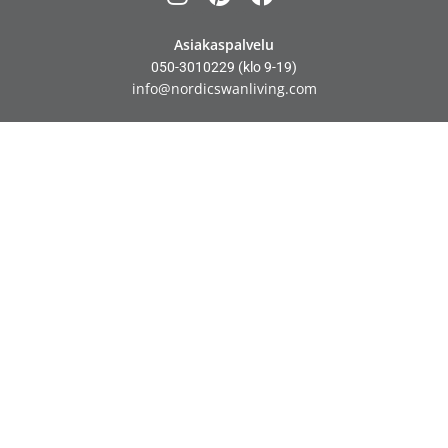
Asiakaspalvelu
050-3010229
(klo 9-19)
info@nordicswanliving.com
Tietosuoja
Verkkokaupan toimitusehdot