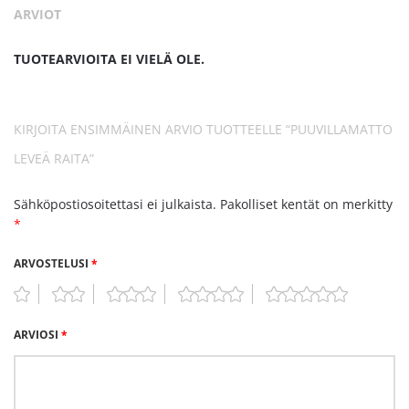
ARVIOT
TUOTEARVIOITA EI VIELÄ OLE.
KIRJOITA ENSIMMÄINEN ARVIO TUOTTEELLE “PUUVILLAMATTO
LEVEÄ RAITA”
Sähköpostiosoitettasi ei julkaista.
Pakolliset kentät on merkitty
*
ARVOSTELUSI
*
ARVIOSI
*