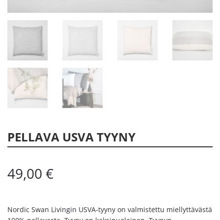
PELLAVA USVA TYYNY
49,00
€
Nordic Swan Livingin USVA-tyyny on valmistettu miellyttävästä