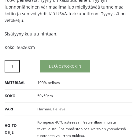
100% pellavasta. Tyyny on kaksipuoleinen. Tyynyn
luonnonläheinen värimaailma luo miellyttävää tunnelmaa
kotiin ja sen voi yhdistää USVA-torkkupeittoon. Tyynyssä on
vetoketju.
Sisätyyny kuuluu hintaan.
Koko: 50x50cm
LISÄÄ OSTOSKORIIN
MATERIAALI
100% pellava
KOKO
50x50cm
VÄRI
Harmaa, Pellava
Konepesu 40°C asteessa. Pesu erillään muista
HOITO-
tekstiileistä. Ensimmäisten pesukertojen yhteydessä
OHJE
tuotteesta voi irrota nukkaa.