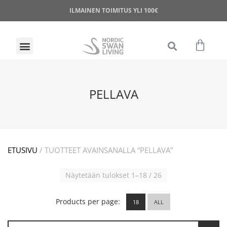
ILMAINEN TOIMITUS YLI 100€
PELLAVA
ETUSIVU
/ TUOTTEET AVAINSANALLA “PELLAVA”
Näytetään tulokset 1–18 / 26
Products per page:
18
ALL