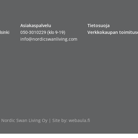
Asiakaspalvelu
Tietosuoja
Verkkokaupan toimitus
sinki
050-3010229
(klo 9-19)
info@nordicswanliving.com
 Nordic Swan Living Oy | Site by:
webaula.fi