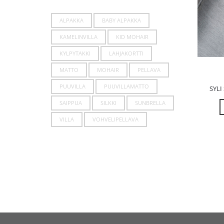
ALPAKKA
BABY ALPAKKA
KAMELINVILLA
KID MOHAIR
KYLPYTAKKI
LAHJAKORTTI
MATTO
MOHAIR
PELLAVA
PUUVILLA
PUUVILLAMATTO
SYLI
SAIPPUA
SILKKI
SUNBRELLA
VILLA
VOHVELIPELLAVA