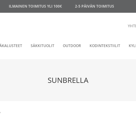
ILMAINEN TOIMITUS YLI 100€
2-5 PÄIVÄN TOIMITUS
YHT
SÄKALUSTEET
SÄKKITUOLIT
OUTDOOR
KODINTEKSTIILIT
KYL
SUNBRELLA
”