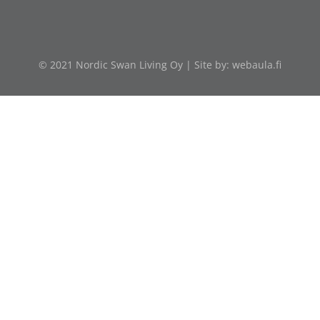
© 2021 Nordic Swan Living Oy | Site by:
webaula.fi