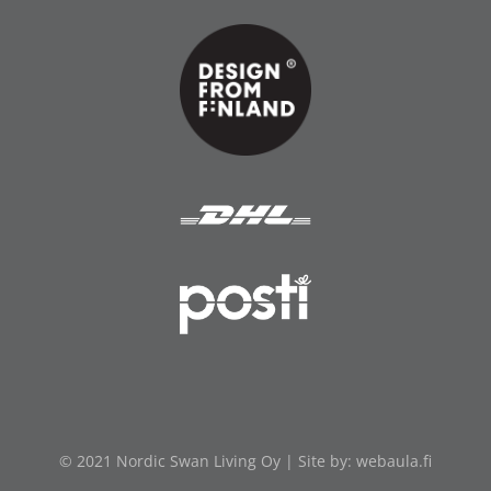
© 2021 Nordic Swan Living Oy | Site by:
webaula.fi